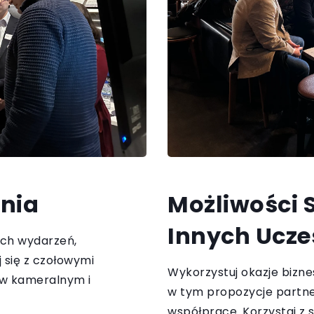
nia
Możliwości 
Innych Ucze
ych wydarzeń,
 się z czołowymi
Wykorzystuj okazje bizn
i w kameralnym i
w tym propozycje partner
współpracę. Korzystaj z s