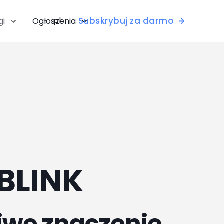
pl
Subskrybuj za darmo
gi
Ogłoszenia
BLINK
iwe znaczenie.